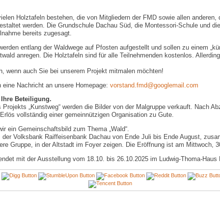
ielen Holztafeln bestehen, die von Mitgliedern der FMD sowie allen anderen, 
estaltet werden. Die Grundschule Dachau Süd, die Montessori-Schule und die
ilnahme bereits zugesagt.
werden entlang der Waldwege auf Pfosten aufgestellt und sollen zu einem „kü
wald anregen. Die Holztafeln sind für alle Teilnehmenden kostenlos. Allerding
ch, wenn auch Sie bei unserem Projekt mitmalen möchten!
h eine Nachricht an unsere Homepage:
vorstand.fmd@googlemail.com
Ihre Beteiligung.
Projekts „Kunstweg“ werden die Bilder von der Malgruppe verkauft. Nach Ab
rlös vollständig einer gemeinnützigen Organisation zu Gute.
wir ein Gemeinschaftsbild zum Thema „Wald“.
i der Volksbank Raiffeisenbank Dachau von Ende Juli bis Ende August, zus
ere Gruppe, in der Altstadt im Foyer zeigen. Die Eröffnung ist am Mittwoch, 
endet mit der Ausstellung vom 18.10. bis 26.10.2025 im Ludwig-Thoma-Haus