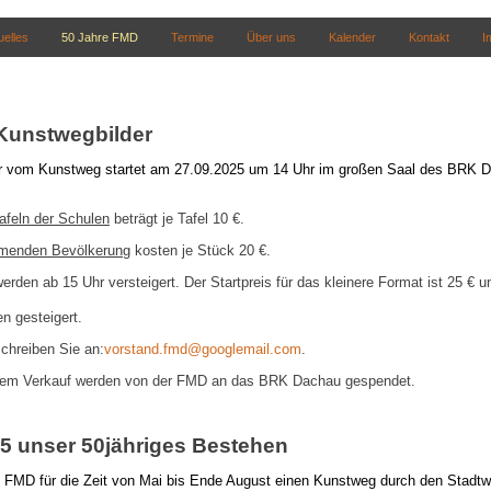
uelles
50 Jahre FMD
Termine
Über uns
Kalender
Kontakt
I
 Kunstwegbilder
er vom Kunstweg startet am 27.09.2025 um 14 Uhr im großen Saal des BRK D
tafeln der Schulen
beträgt je Tafel 10 €.
hmenden Bevölkerung
kosten je Stück 20 €.
erden ab 15 Uhr versteigert. Der Startpreis für das kleinere Format ist 25 € u
en gesteigert.
chreiben Sie an:
vorstand.fmd@googlemail.com
.
em Verkauf werden von der FMD an das BRK Dachau gespendet.
25 unser 50jähriges Bestehen
 FMD für die Zeit von Mai bis Ende August einen Kunstweg durch den Stadt