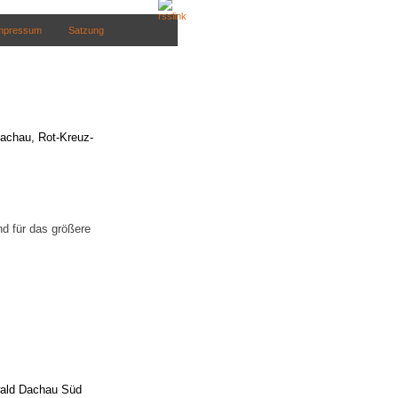
mpressum
Satzung
achau, Rot-Kreuz-
nd für das größere
wald Dachau Süd